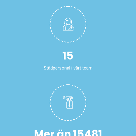
16
Städpersonal i vårt team
Mer än
15500